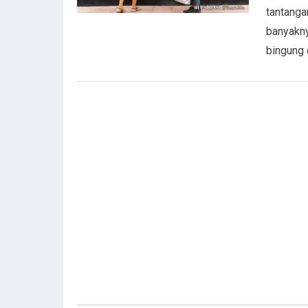
tantanga
banyakny
bingung