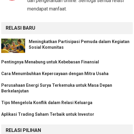
dan pengetahuan online. Semoga semua relasi
mendapat manfaat.
RELASI BARU
Meningkatkan Partisipasi Pemuda dalam Kegiatan
Sosial Komunitas
Pentingnya Menabung untuk Kebebasan Finansial
Cara Menumbuhkan Kepercayaan dengan Mitra Usaha
Perusahaan Energi Surya Terkemuka untuk Masa Depan
Berkelanjutan
Tips Mengelola Konflik dalam Relasi Keluarga
Aplikasi Trading Saham Terbaik untuk Investor
RELASI PILIHAN