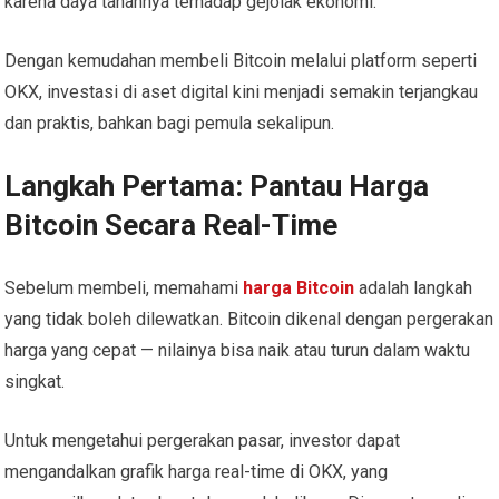
karena daya tahannya terhadap gejolak ekonomi.
Dengan kemudahan membeli Bitcoin melalui platform seperti
OKX, investasi di aset digital kini menjadi semakin terjangkau
dan praktis, bahkan bagi pemula sekalipun.
Langkah Pertama: Pantau Harga
Bitcoin Secara Real-Time
Sebelum membeli, memahami
harga Bitcoin
adalah langkah
yang tidak boleh dilewatkan. Bitcoin dikenal dengan pergerakan
harga yang cepat — nilainya bisa naik atau turun dalam waktu
singkat.
Untuk mengetahui pergerakan pasar, investor dapat
mengandalkan grafik harga real-time di OKX, yang