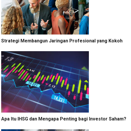
Strategi Membangun Jaringan Profesional yang Kokoh
Apa Itu IHSG dan Mengapa Penting bagi Investor Saham?