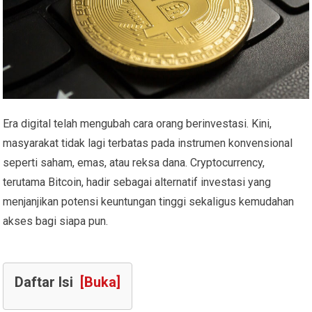
Era digital telah mengubah cara orang berinvestasi. Kini,
masyarakat tidak lagi terbatas pada instrumen konvensional
seperti saham, emas, atau reksa dana. Cryptocurrency,
terutama Bitcoin, hadir sebagai alternatif investasi yang
menjanjikan potensi keuntungan tinggi sekaligus kemudahan
akses bagi siapa pun.
Daftar Isi
[Buka]