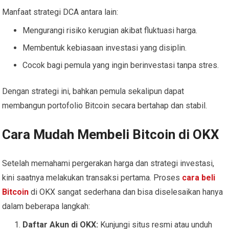
Manfaat strategi DCA antara lain:
Mengurangi risiko kerugian akibat fluktuasi harga.
Membentuk kebiasaan investasi yang disiplin.
Cocok bagi pemula yang ingin berinvestasi tanpa stres.
Dengan strategi ini, bahkan pemula sekalipun dapat
membangun portofolio Bitcoin secara bertahap dan stabil.
Cara Mudah Membeli Bitcoin di OKX
Setelah memahami pergerakan harga dan strategi investasi,
kini saatnya melakukan transaksi pertama. Proses
cara beli
Bitcoin
di OKX sangat sederhana dan bisa diselesaikan hanya
dalam beberapa langkah:
Daftar Akun di OKX:
Kunjungi situs resmi atau unduh