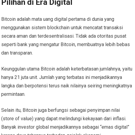
Pilihan di Era Digital
Bitcoin adalah mata uang digital pertama di dunia yang
menggunakan sistem blockchain untuk mencatat transaksi
secara aman dan terdesentralisasi. Tidak ada otoritas pusat
seperti bank yang mengatur Bitcoin, membuatnya lebih bebas
dan transparan.
Keunggulan utama Bitcoin adalah keterbatasan jumlahnya, yaitu
hanya 21 juta unit. Jumlah yang terbatas ini menjadikannya
langka dan berpotensi terus naik nilainya seiring meningkatnya
permintaan.
Selain itu, Bitcoin juga berfungsi sebagai penyimpan nilai
(store of value) yang dapat melindungi kekayaan dari inflasi.
Banyak investor global menjadikannya sebagai “emas digital”