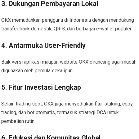
3. Dukungan Pembayaran Lokal
OKX memudahkan pengguna di Indonesia dengan mendukung
transfer bank domestik, QRIS, dan berbagai e-wallet populer.
4. Antarmuka User-Friendly
Baik versi aplikasi maupun website OKX dirancang agar mudah
digunakan oleh pemula sekalipun.
5. Fitur Investasi Lengkap
Selain trading spot, OKX juga menyediakan fitur staking, copy
trading, dan bot otomatis, termasuk strategi DCA untuk
pembelian rutin.
6. Edukasi dan Komunitas Global