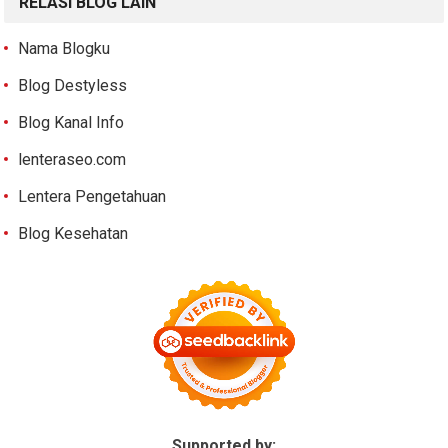
RELASI BLOG LAIN
Nama Blogku
Blog Destyless
Blog Kanal Info
lenteraseo.com
Lentera Pengetahuan
Blog Kesehatan
Supported by: