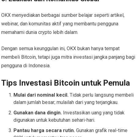
OKX menyediakan berbagai sumber belajar seperti artikel,
webinar, dan komunitas aktif yang membantu pengguna
memahami dunia crypto lebih dalam.
Dengan semua keunggulan ini, OKX bukan hanya tempat
membeli Bitcoin, tetapi juga mitra investasi jangka panjang bagi
pengguna di Indonesia.
Tips Investasi Bitcoin untuk Pemula
Mulai dari nominal kecil.
Tidak perlu langsung membeli
dalam jumlah besar; mulailah dari yang terjangkau.
Gunakan dana dingin.
Investasikan uang yang tidak
digunakan untuk kebutuhan sehari-hari.
Pantau harga secara rutin.
Gunakan grafik real-time