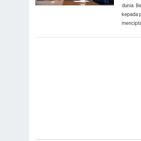
dunia. B
kepada p
mencipta