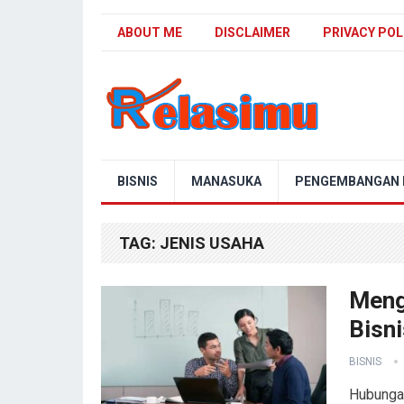
ABOUT ME
DISCLAIMER
PRIVACY POL
Blog Relasimu
BISNIS
MANASUKA
PENGEMBANGAN D
TAG:
JENIS USAHA
Meng
Bisni
BISNIS
Hubungan